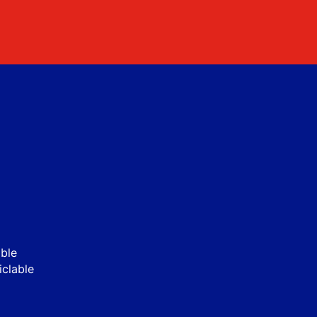
able
iclable