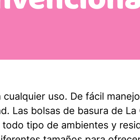
Bolsas con cierra fácil Ul
Bolsas para basura Conv
Bolsas con cierra fácil p
Bolsas con cierra fácil p
Bolsas para basura especi
Bolsas con cierra fácil 
Bolsas con cierra fácil 
Bolsas Alim
a cualquier uso. De fácil manej
Bolsas en rollo especial 
ad. Las bolsas de basura de La
 todo tipo de ambientes y resi
Bolsas Hoga
diferentes tamaños para ofrecer