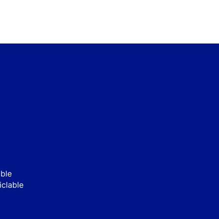
able
iclable