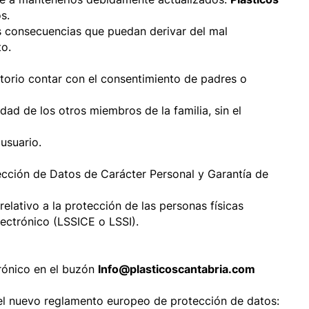
tra Resistentes
s.
s consecuencias que puedan derivar del mal
encionales
to.
ara basura inorgánica No Reciclable
torio contar con el consentimiento de padres o
ara basura inorgánica Reciclable
al Jardín
dad de los otros miembros de la familia, sin el
para basura Perfumadas
usuario.
para basura Compostable
ección de Datos de Carácter Personal y Garantía de
entación
ativo a la protección de las personas físicas
lectrónico (LSSICE o LSSI).
Alimentación
rónico en el buzón
Info@plasticoscantabria.com
r
 del nuevo reglamento europeo de protección de datos: