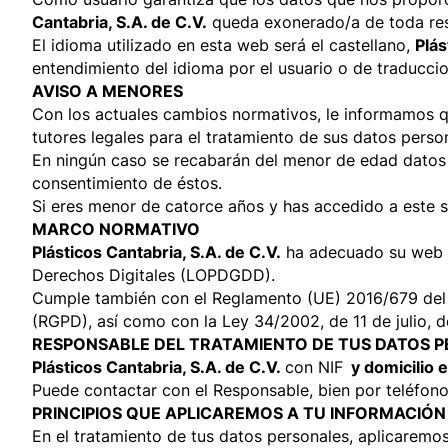
Cantabria, S.A. de C.V.
queda exonerado/a de toda resp
El idioma utilizado en esta web será el castellano,
Plás
entendimiento del idioma por el usuario o de traducci
AVISO A MENORES
Con los actuales cambios normativos, le informamos q
tutores legales para el tratamiento de sus datos perso
En ningún caso se recabarán del menor de edad datos re
consentimiento de éstos.
Si eres menor de catorce años y has accedido a este si
MARCO NORMATIVO
Plásticos Cantabria, S.A. de C.V.
ha adecuado su web
Derechos Digitales (LOPDGDD).
Cumple también con el Reglamento (UE) 2016/679 del P
(RGPD), así como con la Ley 34/2002, de 11 de julio, 
RESPONSABLE DEL TRATAMIENTO DE TUS DATOS 
Plásticos Cantabria, S.A. de C.V.
con NIF
y domicilio 
Puede contactar con el Responsable, bien por teléfon
PRINCIPIOS QUE APLICAREMOS A TU INFORMACIÓ
En el tratamiento de tus datos personales, aplicaremos