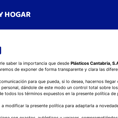
Y HOGAR
d
erle saber la importancia que desde
Plásticos Cantabria, S.
ataremos de exponer de forma transparente y clara las dife
Inicio
omunicación para que pueda, si lo desea, hacernos llegar c
 personal, dándole de este modo un control total sobre lo
 de todos los términos expuestos en la presente política de
Bolsas Basu
a modificar la presente política para adaptarla a novedades
Bolsas con cierra fácil An
ciona son exactos, auténticos y veraces, comprometiéndo