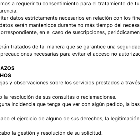
vamos a requerir tu consentimiento para el tratamiento de t
Fundas para trajes Cubre
rencia.
itar datos estrictamente necesarios en relación con los fin
Club de Prec
 datos serán mantenidos durante no más tiempo del necesario
correspondiente, en el caso de suscripciones, periódicamen
Nosotros
 serán tratados de tal manera que se garantice una segurid
precauciones necesarias para evitar el acceso no autoriza
Medio Ambi
LAZOS
CHOS
ejas y observaciones sobre los servicios prestados a travé
abo la resolución de sus consultas o reclamaciones.
una incidencia que tenga que ver con algún pedido, la base 
abo el ejercicio de alguno de sus derechos, la legitimación
abo la gestión y resolución de su solicitud.