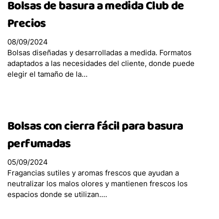
Bolsas de basura a medida Club de
Bolsas con cierra fácil Ultra Resistentes
Precios
Bolsas para basura Convencionales
Bolsas con cierra fácil para basura inorgánica
08/09/2024
No Reciclable
Bolsas diseñadas y desarrolladas a medida. Formatos
Bolsas con cierra fácil para basura inorgánica
adaptados a las necesidades del cliente, donde puede
Reciclable
elegir el tamaño de la…
Bolsas para basura especial Jardín
Bolsas con cierra fácil para basura Perfumadas
Bolsas con cierra fácil para basura
Bolsas con cierra fácil para basura
Compostable
perfumadas
Bolsas Alimentación
05/09/2024
Fragancias sutiles y aromas frescos que ayudan a
neutralizar los malos olores y mantienen frescos los
espacios donde se utilizan.…
Bolsas Hogar