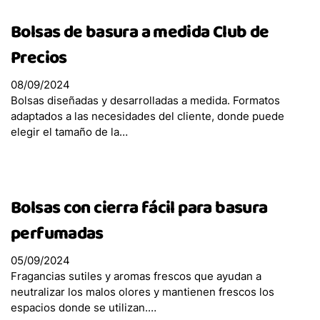
Bolsas con cierra fácil Ultra Resistentes
Bolsas de basura a medida Club de
Bolsas para basura Convencionales
Precios
Bolsas con cierra fácil para basura inorgánica
No Reciclable
08/09/2024
Bolsas con cierra fácil para basura inorgánica
Bolsas diseñadas y desarrolladas a medida. Formatos
Reciclable
adaptados a las necesidades del cliente, donde puede
Bolsas para basura especial Jardín
elegir el tamaño de la…
Bolsas con cierra fácil para basura Perfumadas
Bolsas con cierra fácil para basura
Compostable
Bolsas con cierra fácil para basura
perfumadas
Bolsas Alimentación
05/09/2024
Fragancias sutiles y aromas frescos que ayudan a
neutralizar los malos olores y mantienen frescos los
Bolsas Hogar
espacios donde se utilizan.…