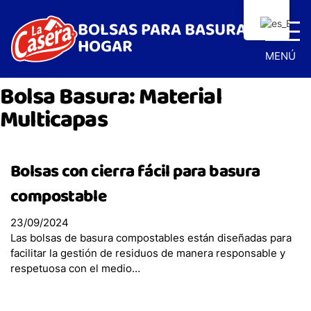
BOLSAS PARA BASURA Y
HOGAR
MENÚ
Bolsa Basura:
Material
Multicapas
Bolsas con cierra fácil para basura
compostable
Inicio
23/09/2024
Las bolsas de basura compostables están diseñadas para
Bolsas Basura
facilitar la gestión de residuos de manera responsable y
respetuosa con el medio…
Bolsas con cierra fácil Antibacterial